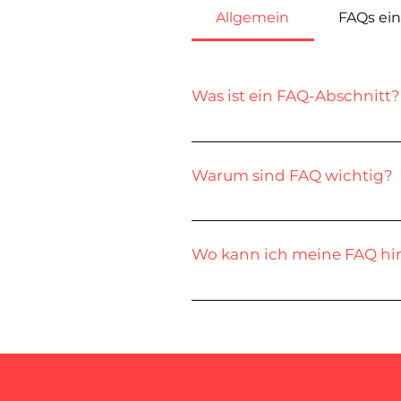
Allgemein
FAQs ein
Was ist ein FAQ-Abschnitt?
Mit einem FAQ-Abschnitt
beantworten, wie „Wohin
Warum sind FAQ wichtig?
„Wie kann ich einen Ser
Über FAQ erhalten Websi
deinem Unternehmen. Sie
Wo kann ich meine FAQ hi
Du kannst FAQ zu jeder 