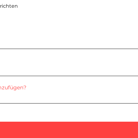
richten
 kannst du häufig gestellte Fragen zu deinem 
 gibt es Versandoptionen?“, „Was sind die Öff
vice buchen?“.
te-Besucher schnelle Antworten auf häufig ges
 erleichtern außerdem die Navigation auf der 
nzufügen?
beliebigen Seite deiner Website oder deiner A